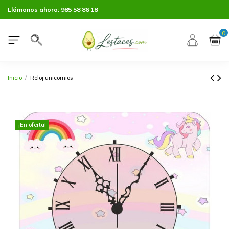
Llámanos ahora:
985 58 86 18
0
Inicio
Reloj unicornios
¡En oferta!