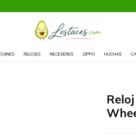
COJINES
RELOJES
NECESERES
ZIPPO
HUCHAS
CA
Relo
Whee