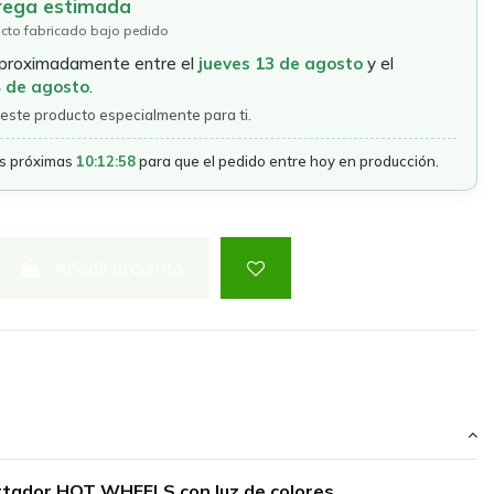
rega estimada
cto fabricado bajo pedido
aproximadamente entre el
jueves 13 de agosto
y el
4 de agosto
.
este producto especialmente para ti.
as próximas
10:12:58
para que el pedido entre hoy en producción.
Añadir al carrito
rtador HOT WHEELS con luz de colores