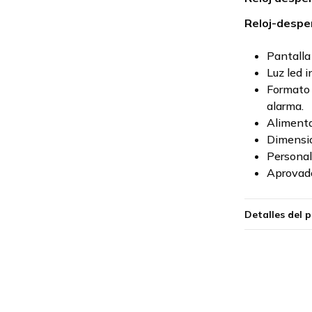
Reloj-despe
Pantall
Luz led i
Formato 
alarma.
Alimenta
Dimensio
Personal
Aprovado
Detalles del 