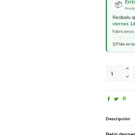
Ent
📦
Produ
Recíbelo 
viernes 1
Fabricamos 
⏰
Pide en l
Descripción
Reloj despe