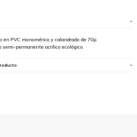
do en
PVC monomérico
y calandrado de
70μ
.
 semi-permanente acrílico ecológico.
producto