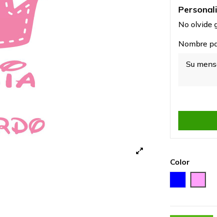
Personal
No olvide g
Nombre par
Color
Azul
Rosa