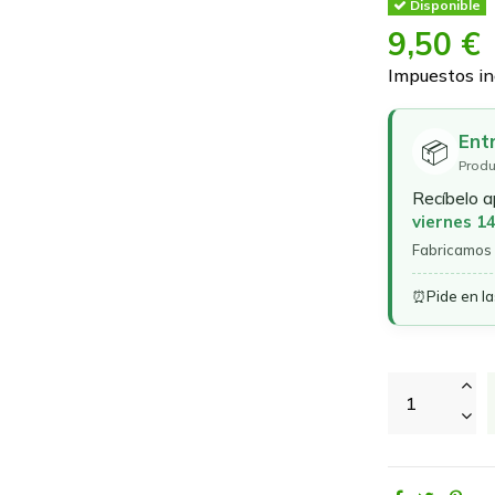
Disponible
9,50 €
Impuestos in
Ent
📦
Produ
Recíbelo 
viernes 1
Fabricamos 
⏰
Pide en l