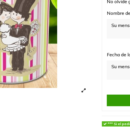
No olvide g
Nombre de 
Fecha de l
*** Si el ped