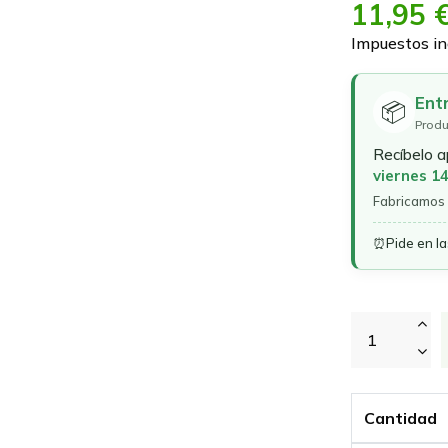
11,95 
Impuestos in
Ent
📦
Produ
Recíbelo 
viernes 1
Fabricamos 
⏰
Pide en l
Cantidad