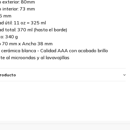
 exterior: 80mm
 interior: 73 mm
95 mm
d útil: 11 oz = 325 ml
d total: 370 ml (hasta el borde)
o: 340 g
to 70 mm x Ancho 38 mm
: cerámica blanca - Calidad AAA con acabado brillo
te al microondas y al lavavajillas
producto