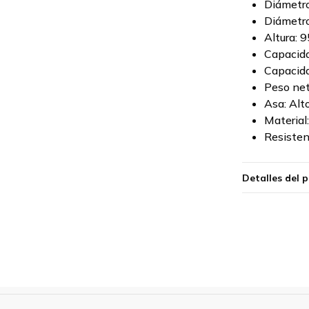
Diámetro
Diámetro
Altura: 
Capacida
Capacida
Peso net
Asa: Al
Material
Resisten
Detalles del 