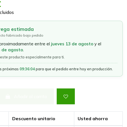
€
cluidos
rega estimada
cto fabricado bajo pedido
aproximadamente entre el
jueves 13 de agosto
y el
4 de agosto
.
este producto especialmente para ti.
as próximas
09:36:03
para que el pedido entre hoy en producción.
Añadir al carrito
Descuento unitario
Usted ahorra