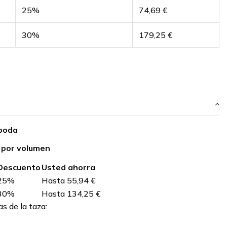
25%
74,69 €
30%
179,25 €
boda
 por volumen
Descuento
Usted ahorra
25%
Hasta
55,94 €
30%
Hasta
134,25 €
as de la taza: