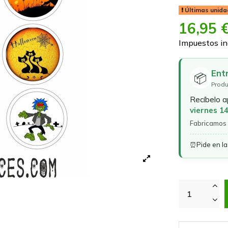
Últimas unida
16,95 
Impuestos in
Ent
📦
Produ
Recíbelo 
viernes 1
Fabricamos 
⏰
Pide en l