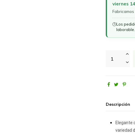
viernes 1
Fabricamos 
🕒
Los pedid
laborable.
Descripción
Elegante c
variedad d