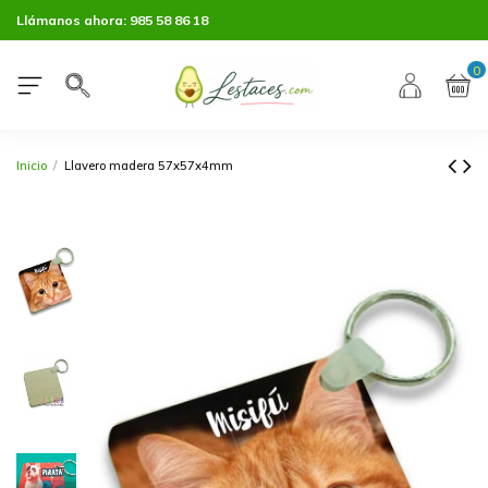
Llámanos ahora:
985 58 86 18
0
Inicio
Llavero madera 57x57x4mm