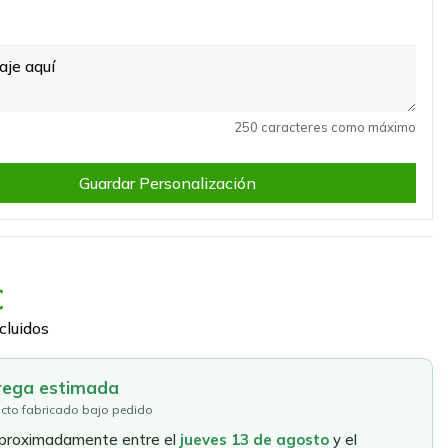
250 caracteres como máximo
Guardar Personalización
€
cluidos
rega estimada
cto fabricado bajo pedido
aproximadamente entre el
jueves 13 de agosto
y el