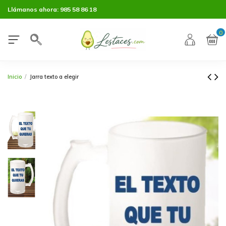
Llámanos ahora:
985 58 86 18
0
Inicio
Jarra texto a elegir