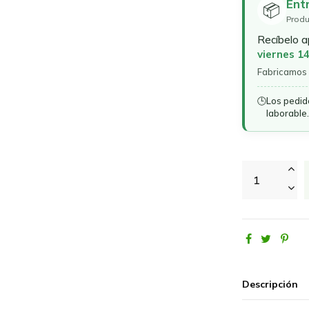
Ent
📦
Produ
Recíbelo 
viernes 1
Fabricamos 
🕒
Los pedid
laborable.
Descripción