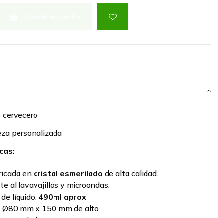
Añadir al carrito
o cervecero
veza personalizada
cas:
ricada en
cristal esmerilado
de alta calidad.
te al lavavajillas y microondas.
de líquido:
490ml aprox
:
Ø80 mm x 150 mm de alto