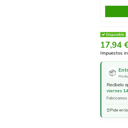
Disponible
17,94 
Impuestos in
Ent
📦
Produ
Recíbelo 
viernes 1
Fabricamos 
⏰
Pide en l