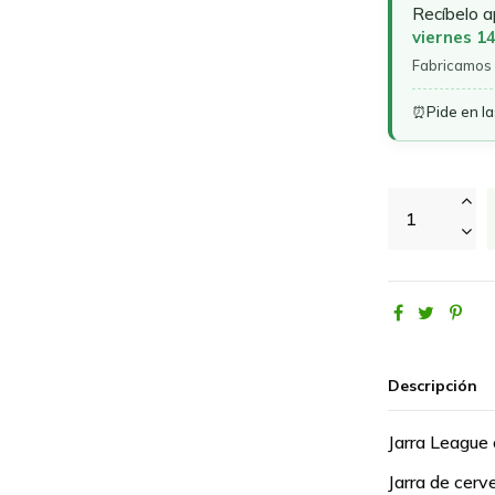
Recíbelo 
viernes 1
Fabricamos 
⏰
Pide en l
Descripción
Jarra League
Jarra de cer