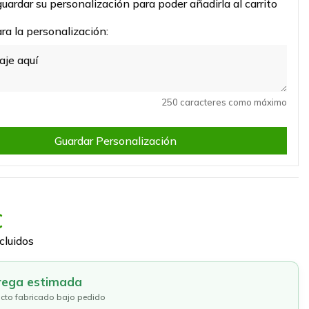
uardar su personalización para poder añadirla al carrito
a la personalización:
250 caracteres como máximo
Guardar Personalización
€
cluidos
rega estimada
cto fabricado bajo pedido