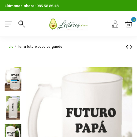
Llámanos ahora:
985 58 86 18
0
Inicio
Jarra futuro papa cargando