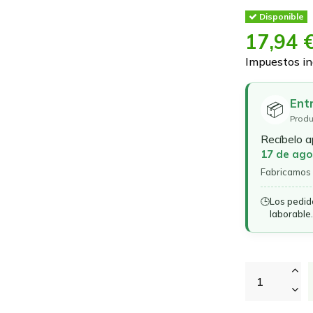
Disponible
17,94 
Impuestos in
Ent
📦
Produ
Recíbelo 
17 de ago
Fabricamos 
🕒
Los pedid
laborable.