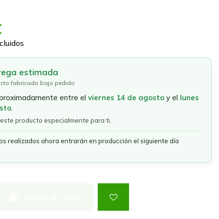
€
cluidos
rega estimada
cto fabricado bajo pedido
aproximadamente entre el
viernes 14 de agosto
y el
lunes
sto
.
este producto especialmente para ti.
os realizados ahora entrarán en producción el siguiente día
Añadir al carrito