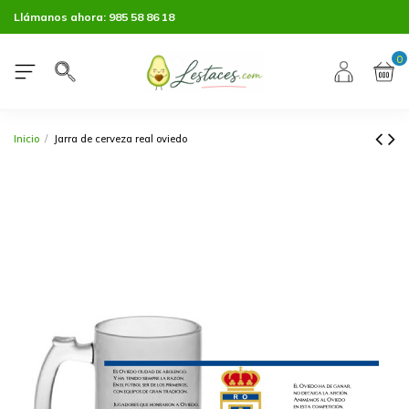
Llámanos ahora:
985 58 86 18
0
Inicio
Jarra de cerveza real oviedo