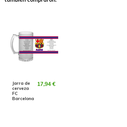
Jarra de
17,94 €
cerveza
FC
Barcelona