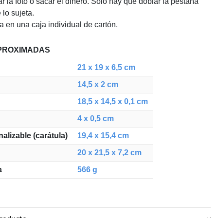
r la foto o sacar el dinero. Solo hay que doblar la pestaña
 lo sujeta.
a en una caja individual de cartón.
PROXIMADAS
21 x 19 x 6,5 cm
14,5 x 2 cm
18,5 x 14,5 x 0,1 cm
4 x 0,5 cm
alizable (carátula)
19,4 x 15,4 cm
20 x 21,5 x 7,2 cm
a
566 g