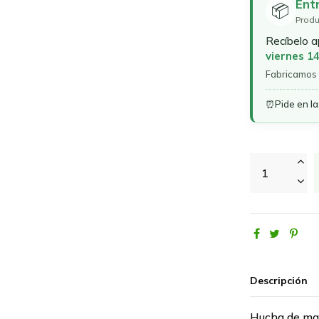
Ent
📦
Produ
Recíbelo 
viernes 1
Fabricamos 
⏰
Pide en l
Descripción
Hucha de ma