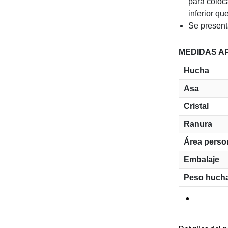
para coloca
inferior que
Se present
MEDIDAS A
Hucha
Asa
Cristal
Ranura
Área person
Embalaje
Peso huch