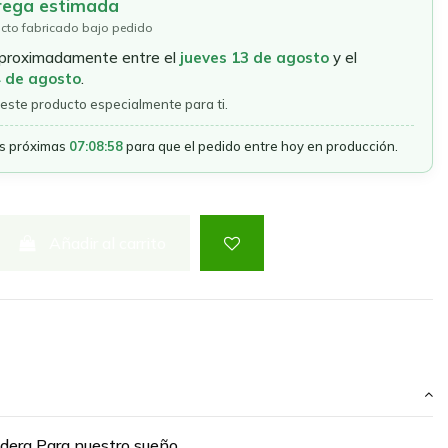
rega estimada
cto fabricado bajo pedido
aproximadamente entre el
jueves 13 de agosto
y el
4 de agosto
.
este producto especialmente para ti.
as próximas
07:08:57
para que el pedido entre hoy en producción.
Añadir al carrito
dera Para nuestro sueño