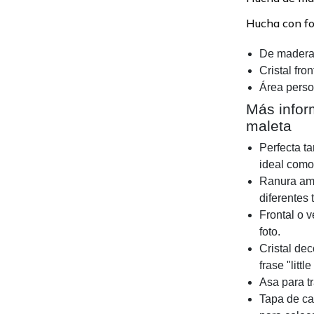
Hucha con fo
De madera 
Cristal fro
Área person
Más infor
maleta
Perfecta ta
ideal como
Ranura amp
diferentes 
Frontal o v
foto.
Cristal dec
frase "lit
Asa para tr
Tapa de car