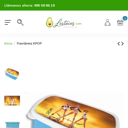
Llámanos ahora:
985 58 86 18
0
Inicio
Fiambrera KPOP