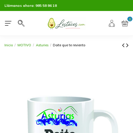
Llámanos ahora:
985 58 86 18
0
Inicio
MOTIVO
Asturies
Doite que te reviento