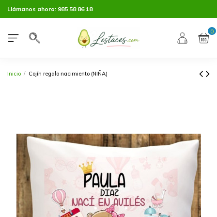
Llámanos ahora:
985 58 86 18
0
Inicio
Cojín regalo nacimiento (NIÑA)