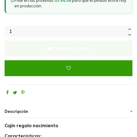
⏰
Pide en las próximas
03:44:36
para que el pedido entre hoy
en producción.
Añadir al carrito
Descripción
Cojín regalo nacimiento
Características: