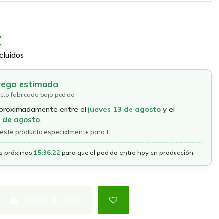
€
cluidos
rega estimada
cto fabricado bajo pedido
aproximadamente entre el
jueves 13 de agosto
y el
4 de agosto
.
este producto especialmente para ti.
as próximas
15:36:22
para que el pedido entre hoy en producción.
Añadir al carrito