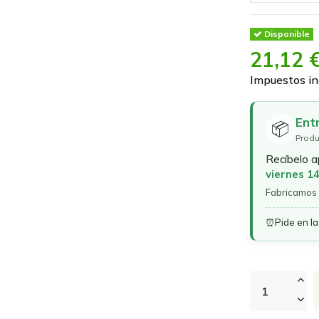
Disponible
21,12 
Impuestos in
Ent
📦
Produ
Recíbelo 
viernes 1
Fabricamos 
⏰
Pide en l