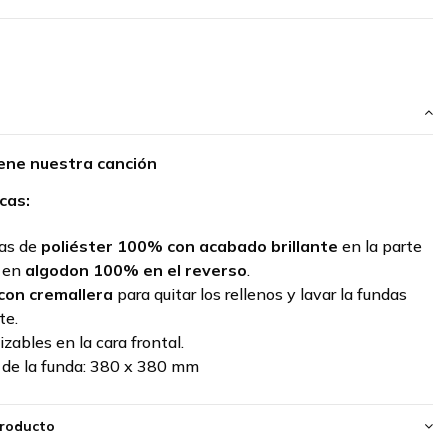
uene nuestra canción
cas:
das de
poliéster 100% con acabado brillante
en la parte
y en
algodon 100% en el reverso
.
con cremallera
para quitar los rellenos y lavar la fundas
te.
zables en la cara frontal.
de la funda:
380 x 380 mm
producto