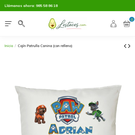
Llámanos ahora:
985 58 86 18
0
Inicio
Cojín Patrulla Canina (con relleno)