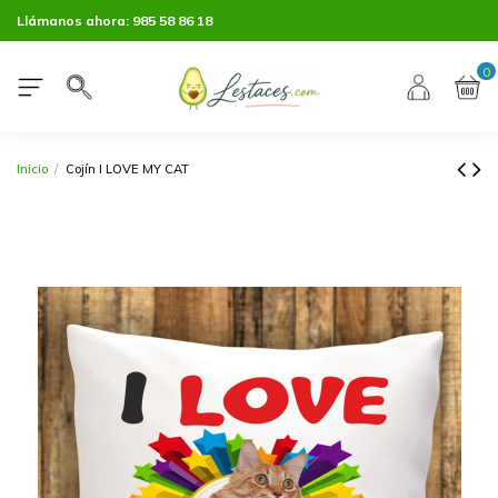
Llámanos ahora:
985 58 86 18
0
Inicio
Cojín I LOVE MY CAT