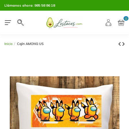
Llámanos ahora:
985 58 86 18
0
Inicio
Cojín AMONG US