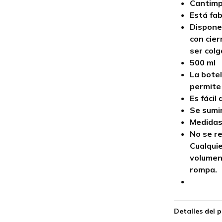
Cantimp
Está fa
Dispone 
con cier
ser colg
500 ml
La botel
permite 
Es fácil
Se sumin
Medidas
No se r
Cualquie
volumen 
rompa.
Detalles del 