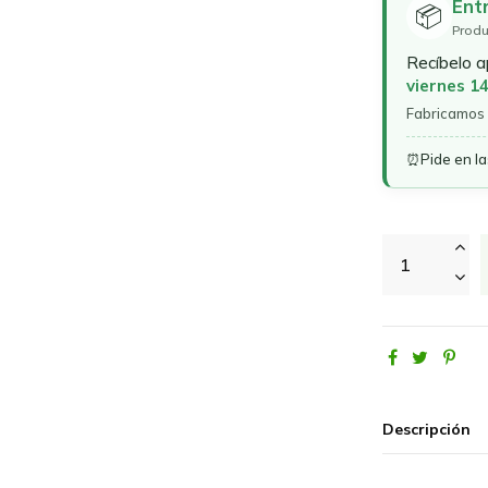
Ent
📦
Produ
Recíbelo 
viernes 1
Fabricamos 
⏰
Pide en l
Descripción