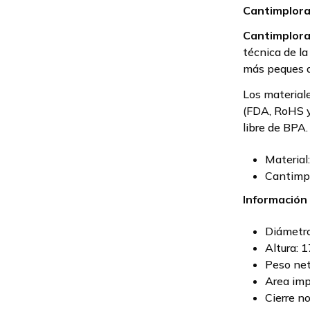
Cantimplora
Cantimploras
técnica de la
más peques d
Los materiale
(FDA, RoHS y
libre de BPA.
Material:
Cantimpl
Información
Diámetro
Altura:
1
Peso net
Area imp
Cierre n