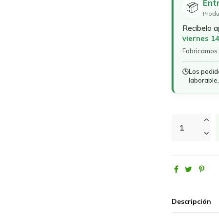
Ent
📦
Produ
Recíbelo 
viernes 1
Fabricamos 
🕒
Los pedid
laborable.
Descripción