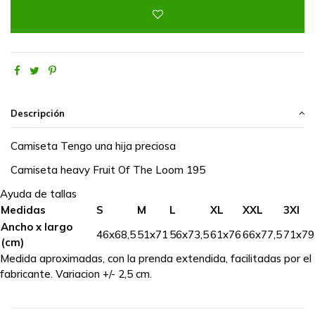
Descripción
Camiseta Tengo una hija preciosa
Camiseta heavy Fruit Of The Loom 195
Ayuda de tallas
Medidas
S
M
L
XL
XXL
3Xl
Ancho x largo
46x68,5
51x71
56x73,5
61x76
66x77,5
71x79
(cm)
Medida aproximadas, con la prenda extendida, facilitadas por el
fabricante. Variacion +/- 2,5 cm.