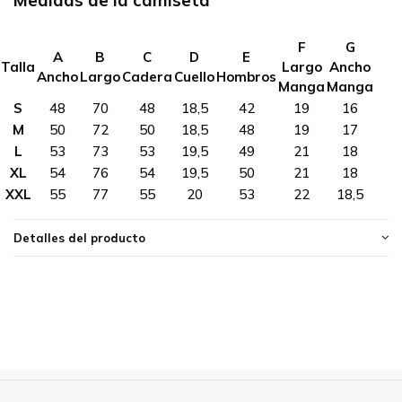
Medidas de la camiseta
F
G
A
B
C
D
E
Talla
Largo
Ancho
Ancho
Largo
Cadera
Cuello
Hombros
Manga
Manga
S
48
70
48
18,5
42
19
16
M
50
72
50
18,5
48
19
17
L
53
73
53
19,5
49
21
18
XL
54
76
54
19,5
50
21
18
XXL
55
77
55
20
53
22
18,5
Detalles del producto