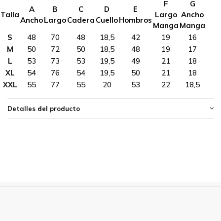
F
G
A
B
C
D
E
Talla
Largo
Ancho
Ancho
Largo
Cadera
Cuello
Hombros
Manga
Manga
S
48
70
48
18,5
42
19
16
M
50
72
50
18,5
48
19
17
L
53
73
53
19,5
49
21
18
XL
54
76
54
19,5
50
21
18
XXL
55
77
55
20
53
22
18,5
Detalles del producto