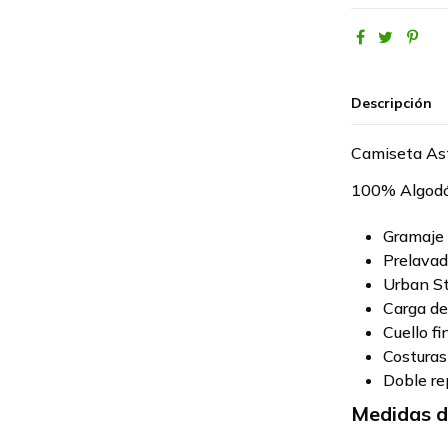
Descripción
Camiseta Astu
100% Algod
Gramaje 
Prelava
Urban St
Carga de
Cuello f
Costuras 
Doble re
Medidas d