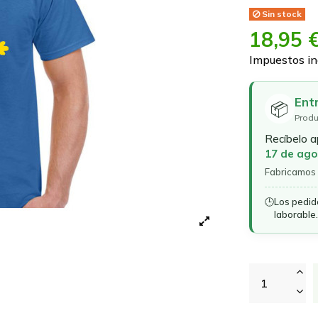
Sin stock
18,95 
Impuestos in
Ent
📦
Produ
Recíbelo 
17 de ago
Fabricamos 
🕒
Los pedid
laborable.