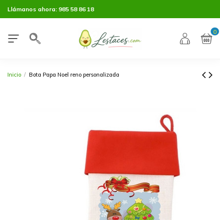
Llámanos ahora:
985 58 86 18
0
Inicio
Bota Papa Noel reno personalizada