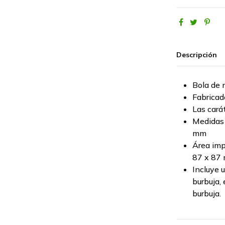
Descripción
Bola de
Fabrica
Las cará
Medidas
mm
Área imp
87 x 87
Incluye 
burbuja, 
burbuja.