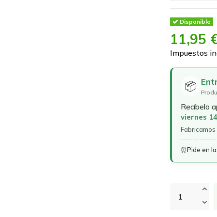
Disponible
11,95 
Impuestos in
Ent
📦
Produ
Recíbelo 
viernes 1
Fabricamos 
⏰
Pide en l