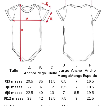
D
E
F
A
B
C
Talla
Largo
Ancho
Ancho
Ancho
Largo
Cuello
Manga
Manga
Espalda
0|3 meses
20,5
35
11,5
6,5
7
16,5
3|6 meses
22
37
12
6,5
7
18,5
6|9 meses
22,5
40
13
7
8,5
19,5
9|12 meses
23
42
13,5
7,5
9
21,5